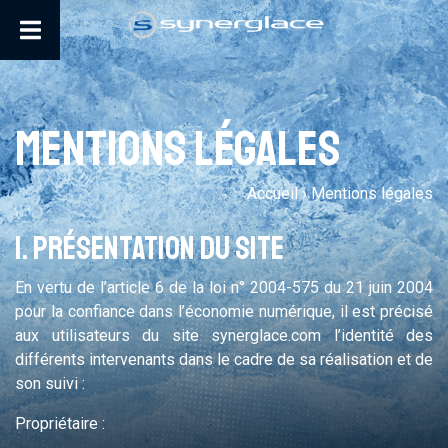
Mentions légales
Accueil
›
Mentions légales
1. PRÉSENTATION DU SITE
En vertu de l’article 6 de la loi n° 2004-575 du 21 juin 2004
pour la confiance dans l’économie numérique, il est précisé
aux utilisateurs du site synerglace.com l’identité des
différents intervenants dans le cadre de sa réalisation et de
son suivi :
Propriétaire :