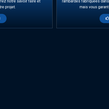
rez notre savoir faire et
rambardes fabriquées dans
e projet.
mais vous garanti
S